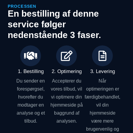
PROCESSEN
En bestilling af denne
service følger
nedenstående 3 faser.
1. Bestilling
2. Optimering
3. Levering
Du sender en
Accepterer du
Når
forespørgsel,
vores tilbud, vil
optimeringen er
hvorefter du
vi optimere din
færdigbehandlet,
modtager en
hjemmeside på
vil din
analyse og et
baggrund af
hjemmeside
tilbud.
analysen.
være mere
brugervenlig og